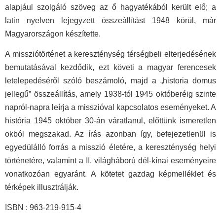
alapjául szolgáló szöveg az ő hagyatékából került elő; a
latin nyelven lejegyzett összeállítást 1948 körül, már
Magyarországon készítette.
A missziótörténet a kereszténység térségbeli elterjedésének
bemutatásával kezdődik, ezt követi a magyar ferencesek
letelepedéséről szóló beszámoló, majd a „historia domus
jellegű” összeállítás, amely 1938-tól 1945 októberéig szinte
napról-napra leírja a misszióval kapcsolatos eseményeket. A
história 1945 október 30-án váratlanul, előttünk ismeretlen
okból megszakad. Az írás azonban így, befejezetlenül is
egyedülálló forrás a misszió életére, a kereszténység helyi
történetére, valamint a II. világháború dél-kínai eseményeire
vonatkozóan egyaránt. A kötetet gazdag képmelléklet és
térképek illusztrálják.
ISBN : 963-219-915-4