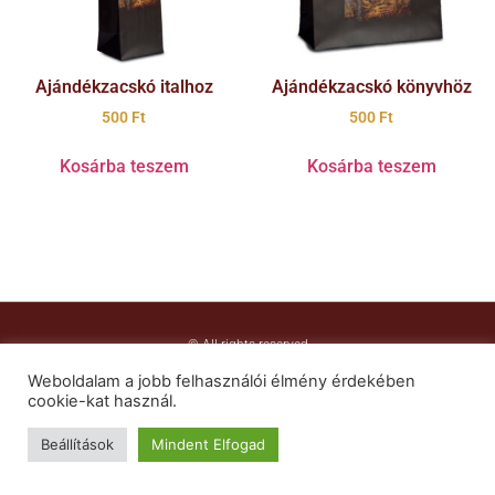
Ajándékzacskó italhoz
Ajándékzacskó könyvhöz
500
Ft
500
Ft
Kosárba teszem
Kosárba teszem
© All rights reserved
Copyright © 2021 Magyarok Nagyasszonya Ferences Rendtartomány
Weboldalam a jobb felhasználói élmény érdekében
cookie-kat használ.
Beállítások
Mindent Elfogad