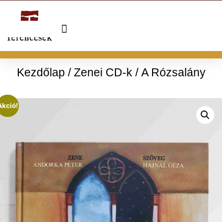
Kezdőlap
/
Zenei CD-k
/ A Rózsalány
Akció!