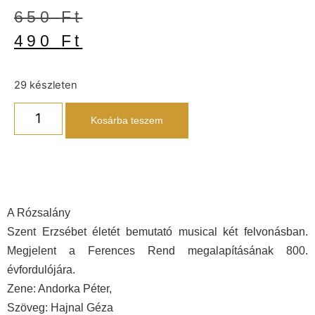
650
Ft
490
Ft
29 készleten
Kosárba teszem
A Rózsalány
Szent Erzsébet életét bemutató musical két felvonásban.
Megjelent a Ferences Rend megalapításának 800.
évfordulójára.
Zene: Andorka Péter,
Szöveg: Hajnal Géza