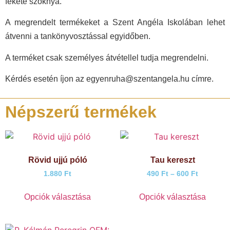
fekete szoknya.
A megrendelt termékeket a Szent Angéla Iskolában lehet
átvenni a tankönyvosztással egyidőben.
A terméket csak személyes átvétellel tudja megrendelni.
Kérdés esetén íjon az
egyenruha@szentangela.hu
címre.
Népszerű termékek
Rövid ujjú póló
Tau kereszt
1.880
Ft
490
Ft
–
600
Ft
Opciók választása
Opciók választása