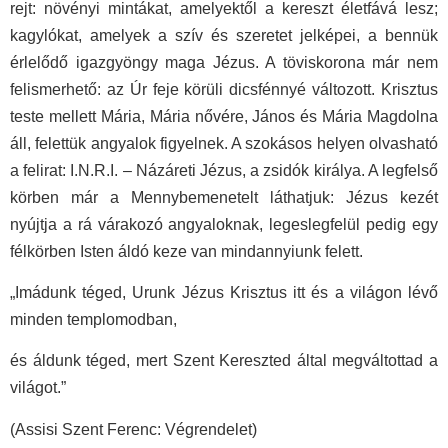
rejt: növényi mintákat, amelyektől a kereszt életfává lesz;
kagylókat, amelyek a szív és szeretet jelképei, a bennük
érlelődő igazgyöngy maga Jézus. A töviskorona már nem
felismerhető: az Úr feje körüli dicsfénnyé változott. Krisztus
teste mellett Mária, Mária nővére, János és Mária Magdolna
áll, felettük angyalok figyelnek. A szokásos helyen olvasható
a felirat: I.N.R.I. – Názáreti Jézus, a zsidók királya. A legfelső
körben már a Mennybemenetelt láthatjuk: Jézus kezét
nyújtja a rá várakozó angyaloknak, legeslegfelül pedig egy
félkörben Isten áldó keze van mindannyiunk felett.
„Imádunk téged, Urunk Jézus Krisztus itt és a világon lévő
minden templomodban,
és áldunk téged, mert Szent Kereszted által megváltottad a
világot.”
(Assisi Szent Ferenc: Végrendelet)