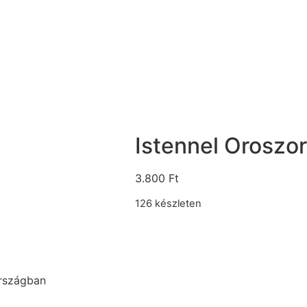
Istennel Oroszo
3.800
Ft
126 készleten
országban