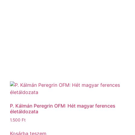
P. Kálmán Peregrin OFM: Hét magyar ferences
életáldozata
1.500
Ft
Kosárba teszem