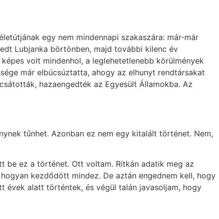
 életútjának egy nem mindennapi szakaszára: már-már
hedt Lubjanka börtönben, majd további kilenc év
képes volt mindenhol, a leglehetetlenebb körülmények
össége már elbúcsúztatta, ahogy az elhunyt rendtársakat
bocsátották, hazaengedték az Egyesült Államokba. Az
énynek tűnhet. Azonban ez nem egy kitalált történet. Nem,
 be ez a történet. Ott voltam. Ritkán adatik meg az
lni, hogyan kezdődött mindez. De aztán engednem kell, hogy
évek alatt történtek, és végül talán javasoljam, hogy