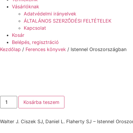
Vásárlóknak
Adatvédelmi irányelvek
ÁLTALÁNOS SZERZŐDÉSI FELTÉTELEK
Kapcsolat
Kosár
Belépés, regisztráció
Kezdőlap
/
Ferences könyvek
/ Istennel Oroszországban
Istennel
Kosárba teszem
Oroszországban
mennyiség
Walter J. Ciszek SJ, Daniel L. Flaherty SJ – Istennel Orosz