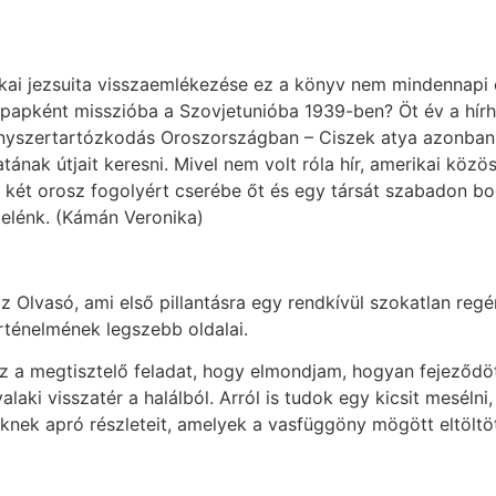
ikai jezsuita visszaemlékezése ez a könyv nem mindennapi
us papként misszióba a Szovjetunióba 1939-ben? Öt év a hír
nyszertartózkodás Oroszországban – Ciszek atya azonban 
ának útjait keresni. Mivel nem volt róla hír, amerikai köz
és két orosz fogolyért cserébe őt és egy társát szabadon 
 elénk. (Kámán Veronika)
z Olvasó, ami első pillantásra egy rendkívül szokatlan reg
ténelmének legszebb oldalai.
 a megtisztelő feladat, hogy elmondjam, hogyan fejeződött
alaki visszatér a halálból. Arról is tudok egy kicsit mesé
ek apró részleteit, amelyek a vasfüggöny mögött eltöltött 