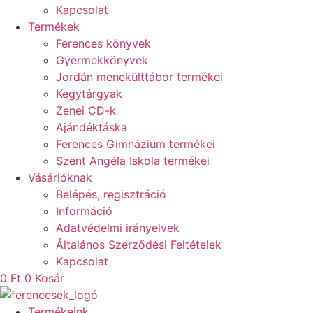
Kapcsolat
Termékek
Ferences könyvek
Gyermekkönyvek
Jordán menekülttábor termékei
Kegytárgyak
Zenei CD-k
Ajándéktáska
Ferences Gimnázium termékei
Szent Angéla Iskola termékei
Vásárlóknak
Belépés, regisztráció
Információ
Adatvédelmi irányelvek
Általános Szerződési Feltételek
Kapcsolat
0
Ft
0
Kosár
Termékeink