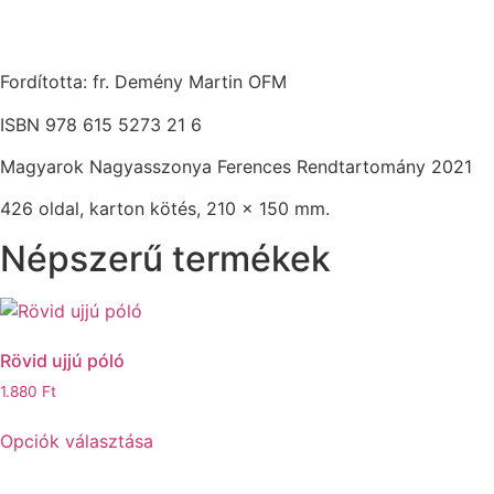
Fordította: fr. Demény Martin OFM
ISBN 978 615 5273 21 6
Magyarok Nagyasszonya Ferences Rendtartomány 2021
426 oldal, karton kötés, 210 x 150 mm.
Népszerű termékek
Rövid ujjú póló
1.880
Ft
Ennek
Opciók választása
a
terméknek