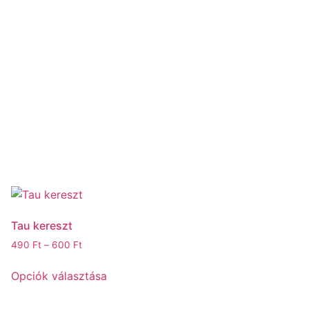
Tau kereszt
Ártartomány:
490
Ft
–
600
Ft
490 Ft
Ennek
-
Opciók választása
a
600 Ft
terméknek