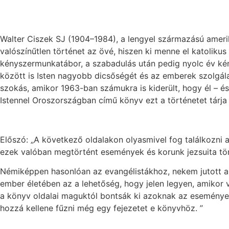
Walter Ciszek SJ (1904–1984), a lengyel származású amer
valószínűtlen történet az övé, hiszen ki menne el katolik
kényszermunkatábor, a szabadulás után pedig nyolc év ké
között is Isten nagyobb dicsőségét és az emberek szolgálat
szokás, amikor 1963-ban számukra is kiderült, hogy él – 
Istennel Oroszországban című könyv ezt a történetet tárja
Előszó: „A következő oldalakon olyasmivel fog találkozni a
ezek valóban megtörtént események és korunk jezsuita tör
Némiképpen hasonlóan az evangélistákhoz, nekem jutott az
ember életében az a lehetőség, hogy jelen legyen, amikor v
a könyv oldalai maguktól bontsák ki azoknak az eseményekn
hozzá kellene fűzni még egy fejezetet e könyvhöz. ”