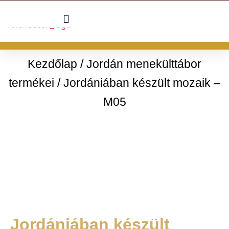
Kezdőlap
/
Jordán menekülttábor
termékei
/ Jordániában készült mozaik –
M05
Jordániában készült