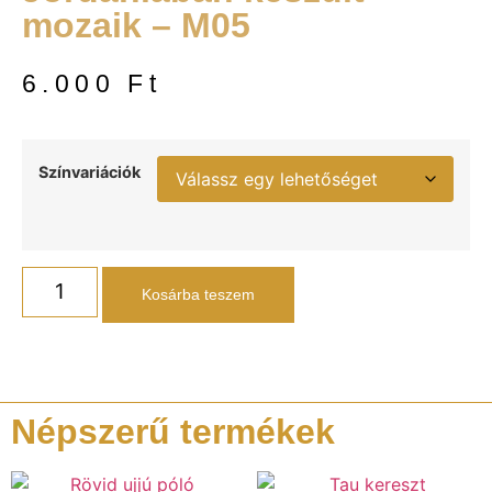
mozaik – M05
6.000
Ft
Színvariációk
Kosárba teszem
Népszerű termékek