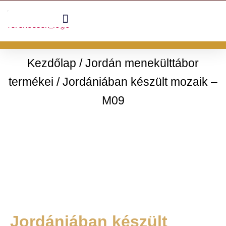
Kezdőlap
/
Jordán menekülttábor
termékei
/ Jordániában készült mozaik –
M09
Jordániában készült